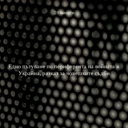
20 минути
Едно пътуване по периферията на войната в 
Украйна, разказ за човешките съдби