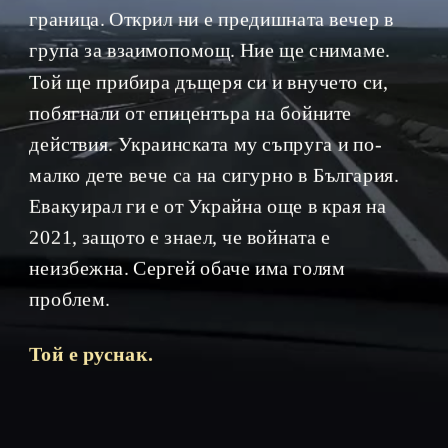
граница. Открил ни е предишната вечер в 
група за взаимопомощ. Ние ще снимаме. 
Той ще прибира дъщеря си и внучето си, 
побягнали от епицентъра на бойните 
действия. Украинската му съпруга и по-
малко дете вече са на сигурно в България. 
Евакуирал ги е от Украйна още в края на 
2021, защото е знаел, че войната е 
неизбежна. Сергей обаче има голям 
проблем.
Той е руснак.