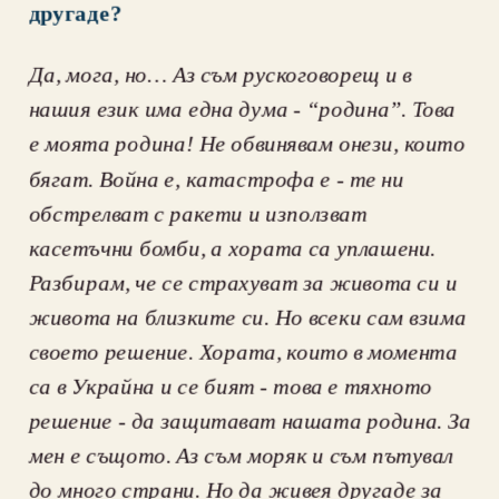
другаде?
Да, мога, но… Аз съм рускоговорещ и в 
нашия език има една дума - “родина”. Това 
е моята родина! Не обвинявам онези, които 
бягат. Война е, катастрофа е - те ни 
обстрелват с ракети и използват 
касетъчни бомби, а хората са уплашени. 
Разбирам, че се страхуват за живота си и 
живота на близките си. Но всеки сам взима 
своето решение. Хората, които в момента 
са в Украйна и се бият - това е тяхното 
решение - да защитават нашата родина. За 
мен е същото. Аз съм моряк и съм пътувал 
до много страни. Но да живея другаде за 