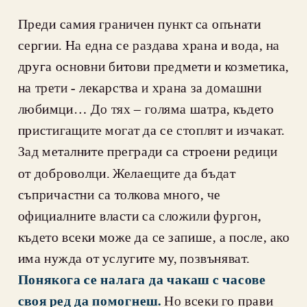
Преди самия граничен пункт са опънати 
сергии. На една се раздава храна и вода, на 
друга основни битови предмети и козметика, 
на трети - лекарства и храна за домашни 
любимци… До тях – голяма шатра, където 
пристигащите могат да се стоплят и изчакат. 
Зад металните прегради са строени редици 
от доброволци. Желаещите да бъдат 
съпричастни са толкова много, че 
официалните власти са сложили фургон, 
където всеки може да се запише, а после, ако 
има нужда от услугите му, позвъняват. 
Понякога се налага да чакаш с часове 
своя ред да помогнеш. 
Но всеки го прави 