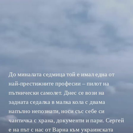
До миналата седмица той е имал една от 
най-престижните професии – пилот на 
пътнически самолет. Днес се вози на 
задната седалка в малка кола с двама 
напълно непознати, носи със себе си 
чантичка с храна, документи и пари. Сергей 
е на път с нас от Варна към украинската 