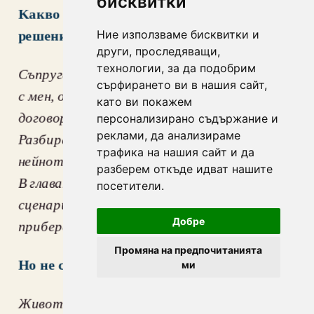
бисквитки
Kакво мисли семейство ти за твоето 
Ние използваме бисквитки и
решение?
други, проследяващи,
технологии, за да подобрим
Съпругата ми е много ядосана. Тя не говори 
сърфирането ви в нашия сайт,
с мен, откакто ѝ казах, че съм прекратил 
като ви покажем
договора си и се връщам в Украйна. 
персонализирано съдържание и
реклами, да анализираме
Разбирам я - страхува се за моя живот, за 
трафика на нашия сайт и да
нейното бъдеще…Разбирам всички рискове. 
разберем откъде идват нашите
В главата си съм разиграл всеки възможен 
посетители.
сценарий, но това е моето решение - да се 
Добре
прибера вкъщи.
Промяна на предпочитанията
Но не се ли страхуваш и ти за живота си?
ми
Животът е живот - уплашен съм. Но по-