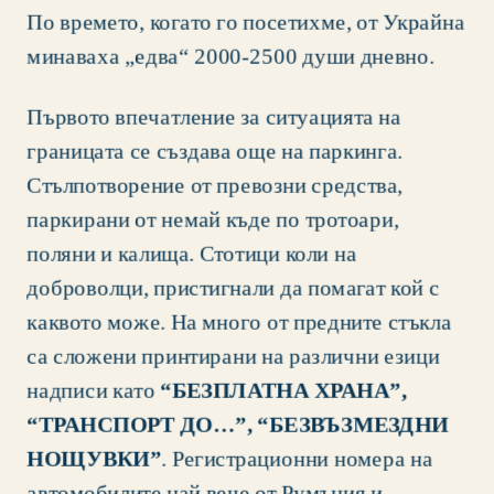
По времето, когато го посетихме, от Украйна 
минаваха „едва“ 2000-2500 души дневно.
Първото впечатление за ситуацията на 
границата се създава още на паркинга. 
Стълпотворение от превозни средства, 
паркирани от немай къде по тротоари, 
поляни и калища. Стотици коли на 
доброволци, пристигнали да помагат кой с 
каквото може. На много от предните стъкла 
са сложени принтирани на различни езици 
надписи като 
“БЕЗПЛАТНА ХРАНА”, 
“ТРАНСПОРТ ДО…”, “БЕЗВЪЗМЕЗДНИ 
НОЩУВКИ”
. Регистрационни номера на 
автомобилите най вече от Румъния и 