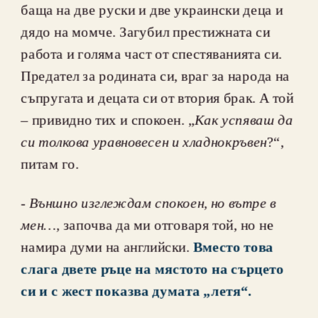
баща на две руски и две украински деца и 
дядо на момче. Загубил престижната си 
работа и голяма част от спестяванията си. 
Предател за родината си, враг за народа на 
съпругата и децата си от втория брак. А той 
– привидно тих и спокоен. „
Как успяваш да 
си толкова уравновесен и хладнокръвен
?“, 
питам го.
- 
Външно изглеждам спокоен, но вътре в 
мен…, 
започва да ми отговаря той, но не 
намира думи на английски. 
Вместо това 
слага двете ръце на мястото на сърцето 
си и с жест показва думата „летя“.