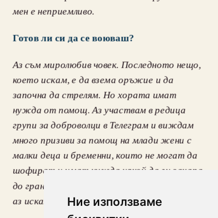
мен е неприемливо.
Готов ли си да се воюваш?
Aз съм миролюбив човек. Последното нещо, 
което искам, е да взема оръжие и да 
започна да стрелям. Но хората имат 
нужда от помощ. Аз участвам в редица 
групи за доброволци в Телеграм и виждам 
много призиви за помощ на млади жени с 
малки деца и бременни, които не могат да 
шофират и имат нужда някой да ги закара 
до границата. Те имат нужда от помощ. И 
Ние използваме
аз искам да им помогна.