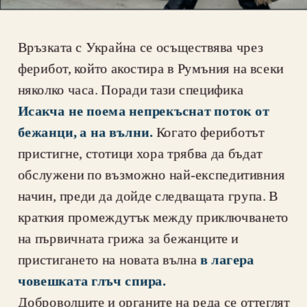
Връзката с Украйна се осъществява чрез 
ферибот, който акостира в Румъния на всеки 
няколко часа. Поради тази специфика 
Исакча не поема непрекъснат поток от 
бежанци, а на вълни.
 Когато фериботът 
пристигне, стотици хора трябва да бъдат 
обслужени по възможно най-експедитивния 
начин, преди да дойде следващата група. В 
краткия промеждутък между приключването 
на първичната грижа за бежанците и 
пристигането на новата вълна
 в лагера 
човешката глъч спира.
Доброволците и органите на реда се оттеглят 