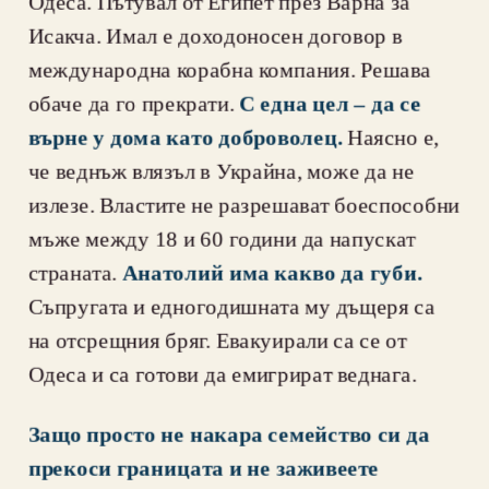
Одеса. Пътувал от Египет през Варна за 
Исакча. Имал е доходоносен договор в 
международна корабна компания. Решава 
обаче да го прекрати. 
С една цел – да се 
върне у дома като доброволец.
 Наясно е, 
че веднъж влязъл в Украйна, може да не 
излезе. Властите не разрешават боеспособни 
мъже между 18 и 60 години да напускат 
страната. 
Анатолий има какво да губи.
Съпругата и едногодишната му дъщеря са 
на отсрещния бряг. Евакуирали са се от 
Одеса и са готови да емигрират веднага.
Защо просто не накара семейство си да 
прекоси границата и не заживеете 