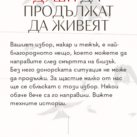
ДА ЖИВЕЯТ
Вашият избор, макар и тежък, е най-
благородното нещо, което можете да 
направите след смъртта на близък. 
Без него донорската ситуация не може 
да продължи. За щастие малко от нас 
Go back and read "Donor Situation"
ще се сблъскат с този избор. Някои 
обаче вече са го направили. Вижте 
техните истории.